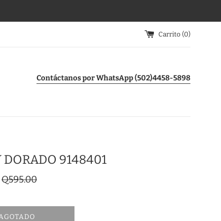
Carrito (
0
)
Contáctanos por WhatsApp (502)4458-5898
Y DORADO 9148401
Precio
Q595.00
habitual
AGOTADO