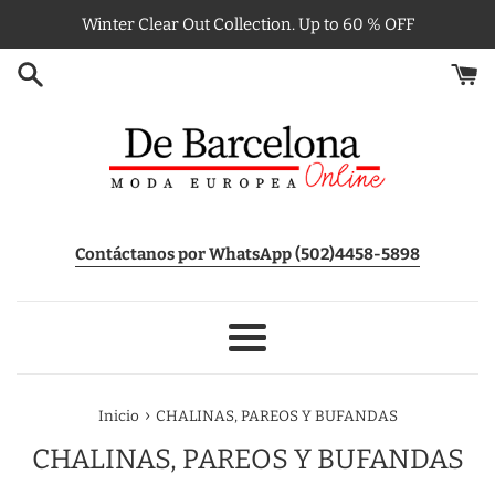
Ir
Winter Clear Out Collection. Up to 60 % OFF
directamente
al
contenido
Contáctanos por WhatsApp (502)4458-5898
Más
›
Inicio
CHALINAS, PAREOS Y BUFANDAS
CHALINAS, PAREOS Y BUFANDAS