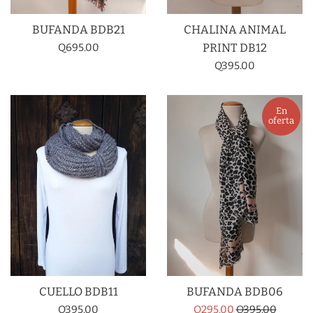
BUFANDA BDB21
CHALINA ANIMAL
Precio
Q695.00
PRINT DB12
habitual
Precio
Q395.00
habitual
En
oferta
CUELLO BDB11
BUFANDA BDB06
Precio
Precio
Precio
Q395.00
Q295.00
Q395.00