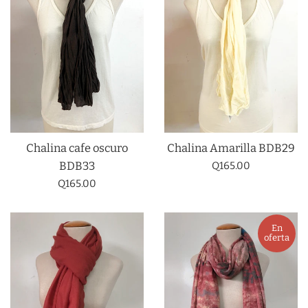
Chalina cafe oscuro
Chalina Amarilla BDB29
Precio
BDB33
Q165.00
habitual
Precio
Q165.00
habitual
En
oferta