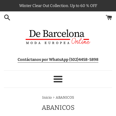
Ir
Winter Clear Out Collection. Up to 60 % OFF
directamente
al
contenido
Contáctanos por WhatsApp (502)4458-5898
Más
›
Inicio
ABANICOS
ABANICOS