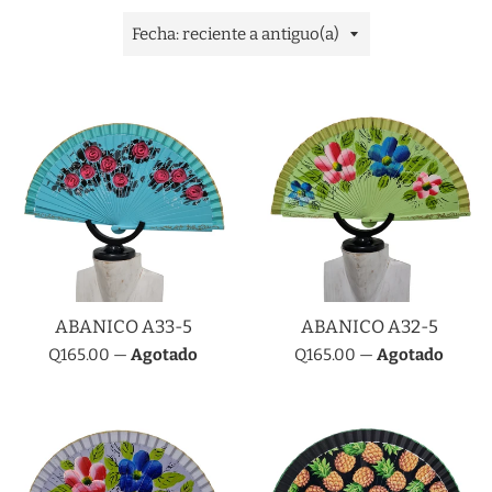
Ordenar
por
ABANICO A33-5
ABANICO A32-5
Precio
Precio
Q165.00
—
Agotado
Q165.00
—
Agotado
habitual
habitual