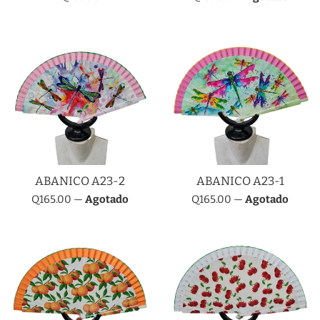
habitual
habitual
ABANICO A23-2
ABANICO A23-1
Precio
Precio
Q165.00
—
Agotado
Q165.00
—
Agotado
habitual
habitual