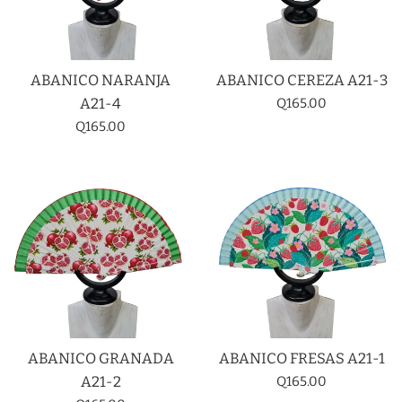
ABANICO NARANJA
ABANICO CEREZA A21-3
Precio
A21-4
Q165.00
habitual
Precio
Q165.00
habitual
ABANICO GRANADA
ABANICO FRESAS A21-1
Precio
A21-2
Q165.00
habitual