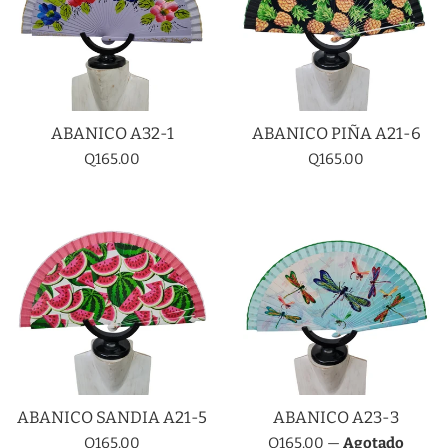
ABANICO A32-1
ABANICO PIÑA A21-6
Precio
Precio
Q165.00
Q165.00
habitual
habitual
ABANICO SANDIA A21-5
ABANICO A23-3
Precio
Precio
Q165.00
Q165.00
—
Agotado